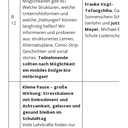
Möglichkeiten gibt es?
Frauke Vogt-
Welche Strukturen, welche
Tofangchiha
, Carl-
Unterrichtsformen und
B
Sonnenschein-Schule
welche „Haltungen“ können
12
Iserlohn und
Jutta
langfristig helfen? Wir
Meyer
, Michael-Ende
informieren und probieren
Schule Lüdenscheid
aus: strukturiertes Lernen,
Alternativpläne, Comic-Strip-
Geschichten und social
stories.
Teilnehmende
sollten nach Möglichkeit
ein mobiles Endgeräte
mitbringen!
Kleine Pause – große
Wirkung
:
Stressbalance
mit Embodiment und
Achtsamkeit
,
gelassen und
gesund bleiben im
Schulalltag
Viele Lehrkräfte finden nur