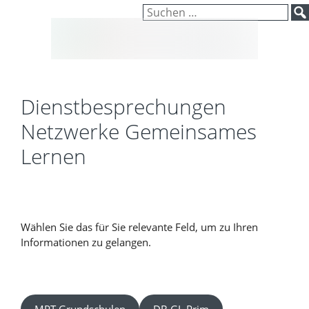
Inhalt
Zum
Suchen
springen
Inhalt
nach:
springen
Dienstbesprechungen
Netzwerke Gemeinsames
Lernen
Wählen Sie das für Sie relevante Feld, um zu Ihren
Informationen zu gelangen.
MPT Grundschulen
DB GL Prim