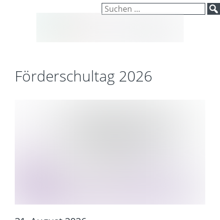
Inhalt
Zum
Suchen
springen
Inhalt
nach:
springen
Förderschultag 2026