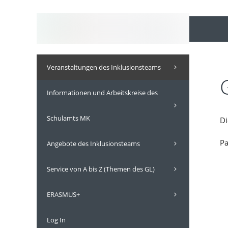
Inhalt
Zum
springen
Inhalt
springen
Veranstaltungen des Inklusionsteams
Informationen und Arbeitskreise des
Schulamts MK
Di
Pa
Angebote des Inklusionsteams
Service von A bis Z (Themen des GL)
ERASMUS+
Log In