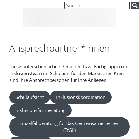
Inhalt
Zum
Suchen
springen
Inhalt
nach:
springen
Ansprechpartner*innen
Diese unterschiedlichen Personen bzw. Fachgruppen im
Inklusionsteam im Schulamt für den Märkischen Kreis
sind Ihre Ansprechpersonen für Ihre Anliegen.
Schulaufsicht
Inklusionskoordination
Inklusionsfachberatung
Einzelfallberatung für das Gemeinsame Lernen
(EfGL)