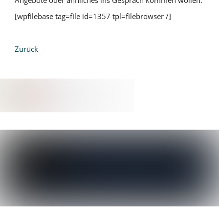
Angebote oder ähnliches ins Gespräch kommen wollen.
[wpfilebase tag=file id=1357 tpl=filebrowser /]
Zurück