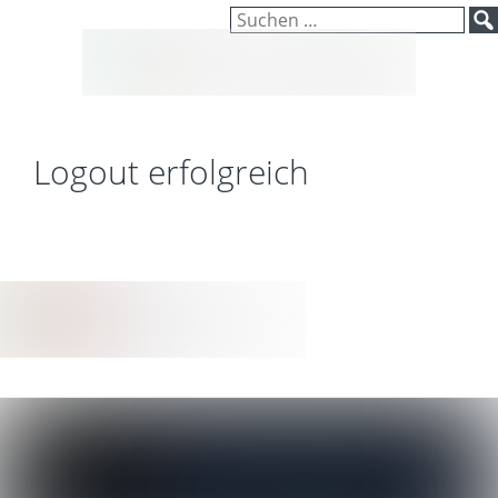
Inhalt
Zum
Suchen
springen
Inhalt
nach:
springen
Logout erfolgreich