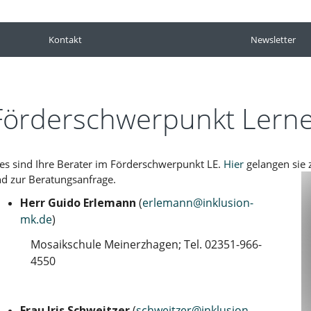
Kontakt
Newsletter
Förderschwerpunkt Lern
es sind Ihre Berater im Förderschwerpunkt LE.
Hier
gelangen sie 
d zur Beratungsanfrage.
Herr Guido Erlemann
(
erlemann@inklusion-
mk.de
)
Mosaikschule Meinerzhagen; Tel. 02351-966-
4550
Frau Iris Schweitzer
(
schweitzer@inklusion-