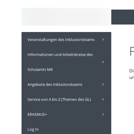
Inhalt
Zum
springen
Inhalt
springen
Veranstaltungen des Inklusionsteams
Informationen und Arbeitskreise des
Schulamts MK
Di
un
Angebote des Inklusionsteams
Service von A bis Z (Themen des GL)
ERASMUS+
Log In