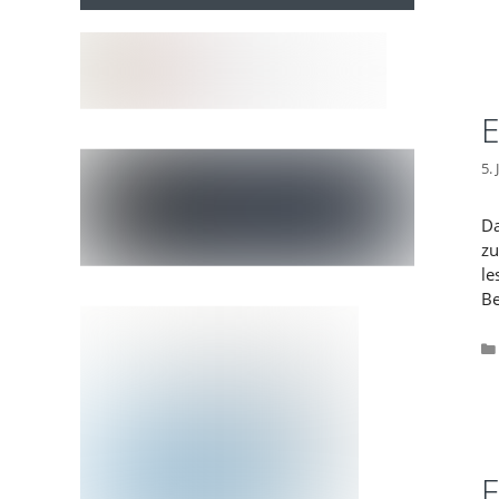
E
5.
Da
zu
le
Be