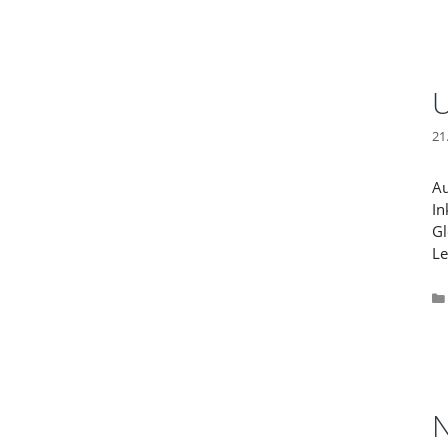
U
21
Au
In
Gl
Le
N