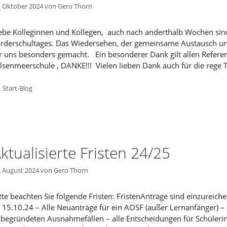
. Oktober 2024
von
Gero Thorn
ebe Kolleginnen und Kollegen, auch nach anderthalb Wochen sin
rderschultages. Das Wiedersehen, der gemeinsame Austausch un
r uns besonders gemacht. Ein besonderer Dank gilt allen Refer
lsenmeerschule , DANKE!!! Vielen lieben Dank auch für die rege
Kategorien
Start-Blog
ktualisierte Fristen 24/25
. August 2024
von
Gero Thorn
tte beachten Sie folgende Fristen: FristenAnträge sind einzureic
 15.10.24 – Alle Neuanträge für ein AOSF (außer Lernanfänger) – 
 begründeten Ausnahmefällen – alle Entscheidungen für Schülerin