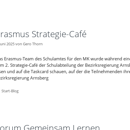
rasmus Strategie-Café
 Juni 2025
von
Gero Thorn
s Erasmus-Team des Schulamtes für den MK wurde während ein
m 2. Strategie-Café der Schulabteilung der Bezirksregierung Arns
sen und auf die Taskcard schauen, auf der die Teilnehmenden ihre 
zirksregierung Arnsberg
Kategorien
Start-Blog
Forum Gemeinsam Lernen