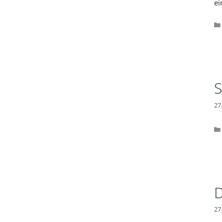
ei
S
27
D
27