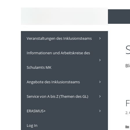
Inhalt
Zum
springen
Inhalt
springen
Veranstaltungen des Inklusionsteams
Informationen und Arbeitskreise des
Bl
Schulamts MK
Angebote des Inklusionsteams
Service von A bis Z (Themen des GL)
F
ERASMUS+
2.
Log In