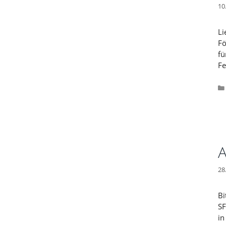
10
Li
Fö
fü
Fe
A
28
Bi
SF
in