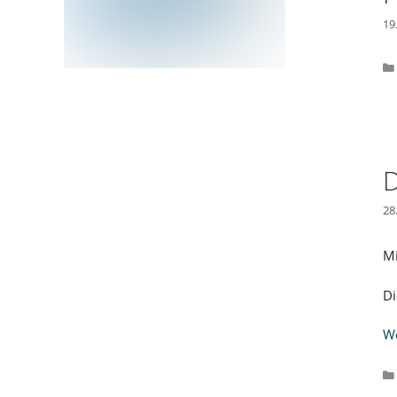
19
D
28
Mi
Di
We