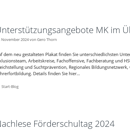
nterstützungsangebote MK im Üb
. November 2024
von
Gero Thorn
f dem neu gestalteten Plakat finden Sie unterschiedlichsten Un
klusionsteam, Arbeitskreise, Fachoffensive, Fachberatung und HS
eichstellung und Suchtprävention, Regionales Bildungsnetzwerk
hrerfortbildung. Details finden Sie hier…
Kategorien
Start-Blog
achlese Förderschultag 2024