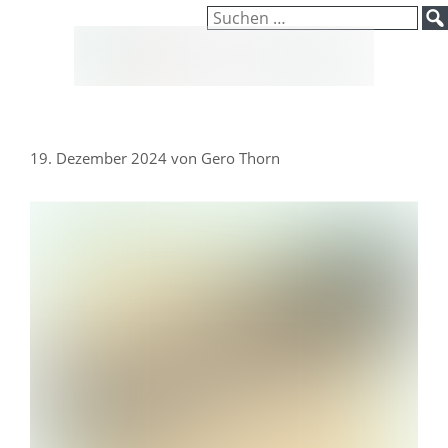
Inhalt
Zum
Suchen
springen
Inhalt
nach:
springen
19. Dezember 2024
von
Gero Thorn