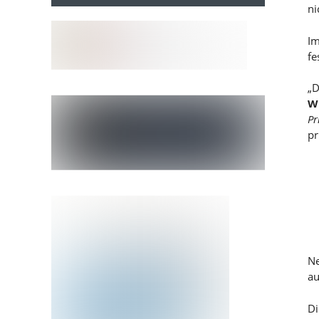
ni
Im
fe
„D
W
Pr
pr
Ne
au
Di