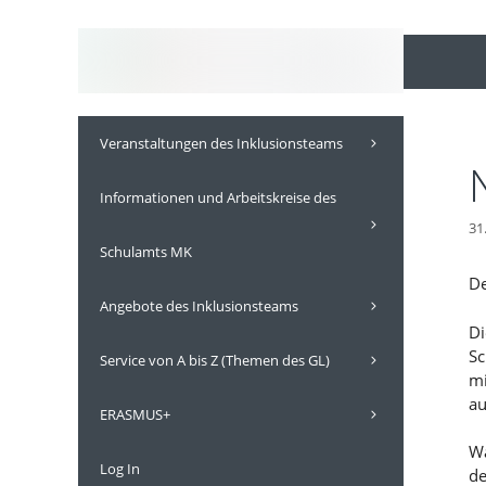
Inhalt
Zum
springen
Inhalt
springen
Veranstaltungen des Inklusionsteams
Informationen und Arbeitskreise des
31
Schulamts MK
De
Angebote des Inklusionsteams
Di
Sc
Service von A bis Z (Themen des GL)
mi
au
ERASMUS+
Wä
Log In
de