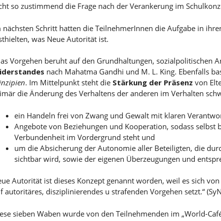
cht so zustimmend die Frage nach der Verankerung im Schulkonz
 nächsten Schritt hatten die TeilnehmerInnen die Aufgabe in ihre
sthielten, was Neue Autorität ist.
as Vorgehen beruht auf den Grundhaltungen, sozialpolitischen
iderstandes
nach Mahatma Gandhi und M. L. King. Ebenfalls bas
inzipien
. Im Mittelpunkt steht die
Stärkung der Präsenz
von Elte
imär die Änderung des Verhaltens der anderen im Verhalten schw
ein Handeln frei von Zwang und Gewalt mit klaren Verantwo
Angebote von Beziehungen und Kooperation, sodass selbst b
Verbundenheit im Vordergrund steht und
um die Absicherung der Autonomie aller Beteiligten, die du
sichtbar wird, sowie der eigenen Überzeugungen und entspr
ue Autorität ist dieses Konzept genannt worden, weil es sich von 
f autoritäres, disziplinierendes u strafenden Vorgehen setzt.“ (Sy
ese sieben Waben wurde von den Teilnehmenden im „World-Café“ 