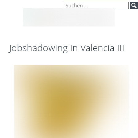
Inhalt
Zum
Suchen
springen
Inhalt
nach:
springen
Jobshadowing in Valencia III