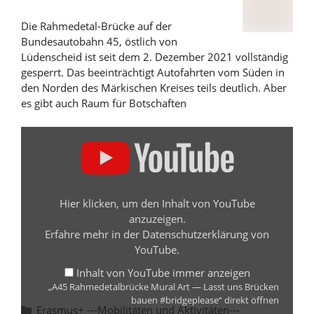
Die Rahmedetal-Brücke auf der
Bundesautobahn 45, östlich von
Lüdenscheid ist seit dem 2. Dezember 2021 vollständig
gesperrt. Das beeinträchtigt Autofahrten vom Süden in
den Norden des Märkischen Kreises teils deutlich. Aber
es gibt auch Raum für Botschaften
„A45
Rahmedetalbrücke
Mural
Art
—
Hier klicken, um den Inhalt von YouTube
Lasst
anzuzeigen.
uns
Erfahre mehr in der
Datenschutzerklärung von
Brücken
YouTube
.
bauen
#bridgeplease“
Inhalt von YouTube immer anzeigen
„A45 Rahmedetalbrücke Mural Art — Lasst uns Brücken
von
bauen #bridgeplease“ direkt öffnen
YouTube
Kategorien
Erasmus+ ---Mobilitäten und Aktivitäten---