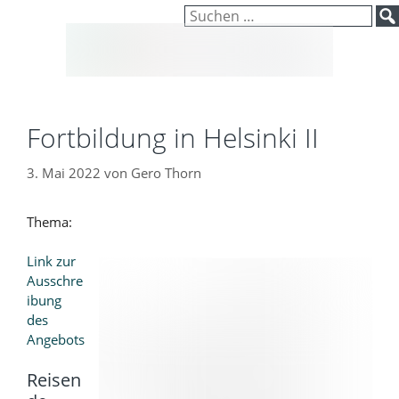
Inhalt
Zum
Suchen
springen
Inhalt
nach:
springen
Fortbildung in Helsinki II
3. Mai 2022
von
Gero Thorn
Thema:
Link zur
Ausschre
ibung
des
Angebots
Reisen