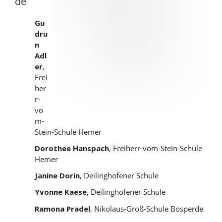
de
Gu
dru
n
Adl
er
,
Frei
her
r-
vo
m-
Stein-Schule Hemer
Dorothee Hanspach
, Freiherr-vom-Stein-Schule
Hemer
Janine Dorin
, Deilinghofener Schule
Yvonne Kaese
, Deilinghofener Schule
Ramona Pradel
, Nikolaus-Groß-Schule Bösperde